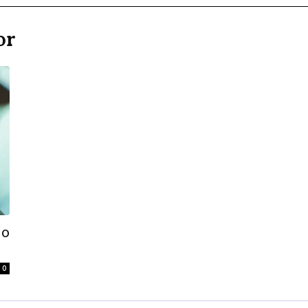
or
do
0