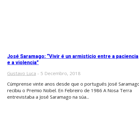
José Saramago: “Vivir é un armisticio entre a paciencia
e a violencia”
Gustavo Luca
-
5 Decembro, 2018
Cúmprense vinte anos desde que o portugués José Saramag
recibiu o Premio Nobel. En Febreiro de 1986 A Nosa Terra
entrevistaba a José Saramago na súa...