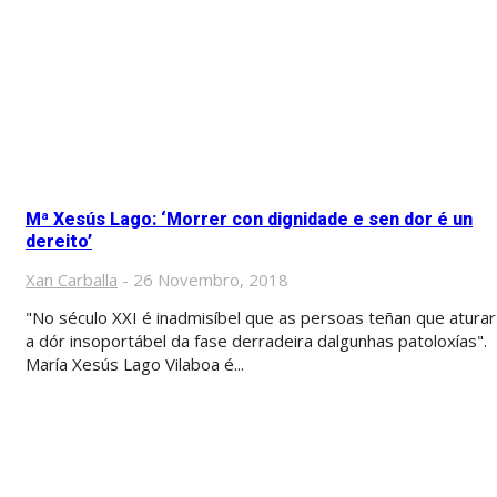
Mª Xesús Lago: ‘Morrer con dignidade e sen dor é un
dereito’
Xan Carballa
-
26 Novembro, 2018
"No século XXI é inadmisíbel que as persoas teñan que aturar
a dór insoportábel da fase derradeira dalgunhas patoloxías".
María Xesús Lago Vilaboa é...