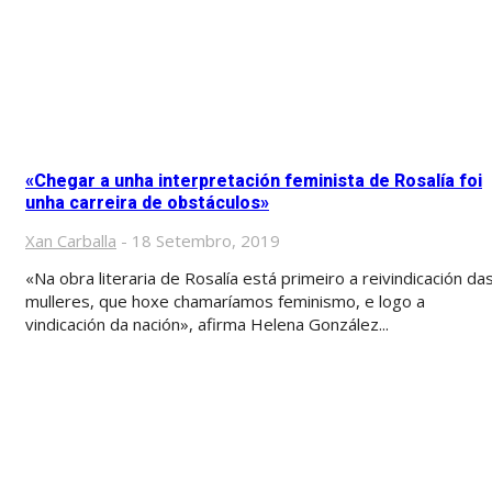
«Chegar a unha interpretación feminista de Rosalía foi
unha carreira de obstáculos»
Xan Carballa
-
18 Setembro, 2019
«Na obra literaria de Rosalía está primeiro a reivindicación da
mulleres, que hoxe chamaríamos feminismo, e logo a
vindicación da nación», afirma Helena González...