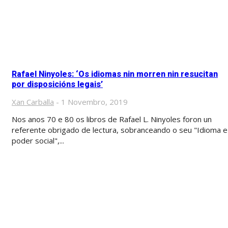
Rafael Ninyoles: ‘Os idiomas nin morren nin resucitan
por disposicións legais’
Xan Carballa
-
1 Novembro, 2019
Nos anos 70 e 80 os libros de Rafael L. Ninyoles foron un
referente obrigado de lectura, sobranceando o seu "Idioma e
poder social",...