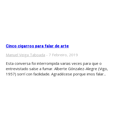
Cinco cigarros para falar de arte
Manuel Veiga Taboada
-
7 Febreiro, 2019
Esta conversa foi interrompida varias veces para que o
entrevistado saíse a fumar. Alberte Gónzalez-Alegre (Vigo,
1957) sorrí con facilidade. Agradécese porque imos falar...