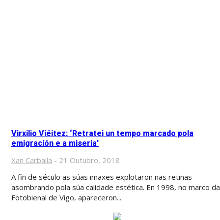
Virxilio Viéitez: ‘Retratei un tempo marcado pola
emigración e a miseria’
Xan Carballa
-
21 Outubro, 2018
A fin de século as súas imaxes explotaron nas retinas
asombrando pola súa calidade estética. En 1998, no marco da
Fotobienal de Vigo, apareceron...