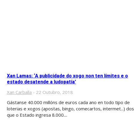
Xan Lamas: ‘A publicidade do xogo non ten límites e o
estado desatende a ludopatía’
Xan Carballa
-
22 Outubro, 2018
Gástanse 40.000 millóns de euros cada ano en todo tipo de
loterias e xogos (apostas, bingo, comecartos, intermet...) dos
que o Estado ingresa 8.000....