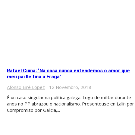
Rafael Cuíña: ‘Na casa nunca entendemos o amor que
meu pai lle tiña a Fraga’
Afonso Eiré López
-
12 Novembro, 2018
É un caso singular na política galega. Logo de militar durante
anos no PP abrazou o nacionalismo. Presentouse en Lalín por
Compromiso por Galicia,...