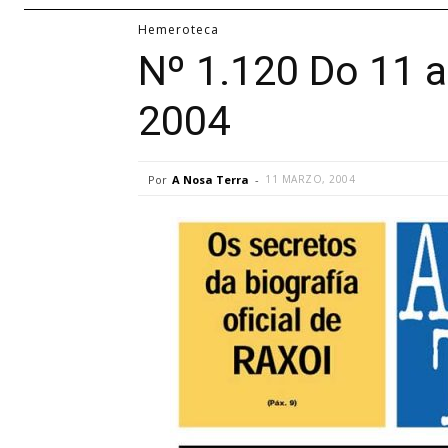
Hemeroteca
Nº 1.120 Do 11 
2004
Por
A Nosa Terra
-
11 MARZO, 2004