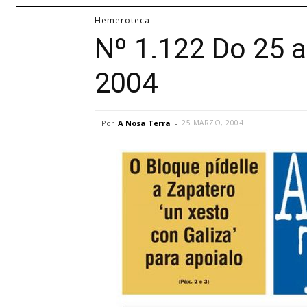
Hemeroteca
Nº 1.122 Do 25 
2004
Por
A Nosa Terra
-
25 MARZO, 2004