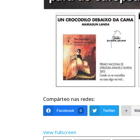
Compárteo nas redes:
Facebook
Twitter
Má
0
View Fullscreen