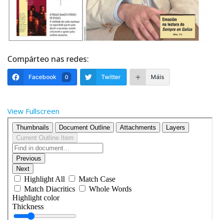
Compárteo nas redes:
Facebook
Twitter
Máis
0
View Fullscreen