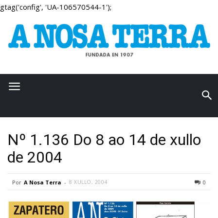
gtag('config', 'UA-106570544-1');
Nº 1.136 Do 8 ao 14 de xullo
de 2004
Por
A Nosa Terra
-
8 XULLO, 2004
0