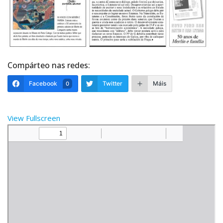
Compárteo nas redes:
Facebook
Twitter
Máis
0
View Fullscreen