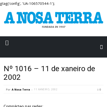
gtag('config', 'UA-106570544-1');
Nº 1016 – 11 de xaneiro de
2002
Por
A Nosa Terra
-
11 XANEIRO, 2002
0
Compárteo nas redes: