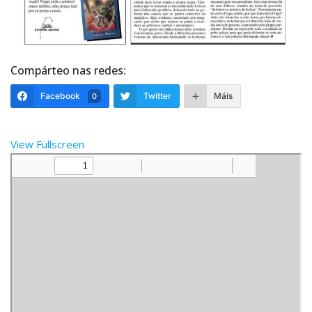
Compárteo nas redes:
Facebook
Twitter
Máis
0
View Fullscreen