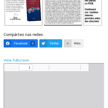
Compárteo nas redes:
Facebook
Twitter
Máis
0
View Fullscreen