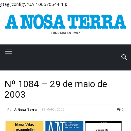
gtag('config', 'UA-106570544-1');
Nº 1084 – 29 de maio de
2003
Por
A Nosa Terra
-
29 MAIO, 2003
0