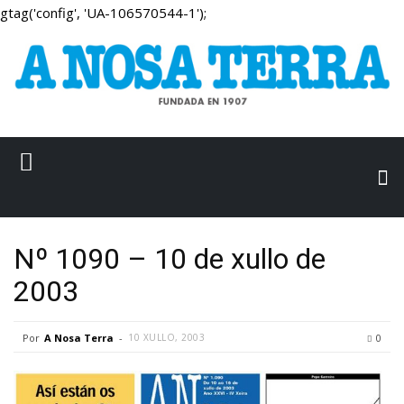
gtag('config', 'UA-106570544-1');
Nº 1090 – 10 de xullo de
2003
Por
A Nosa Terra
-
10 XULLO, 2003
0