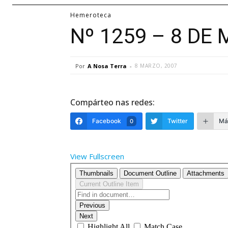
Hemeroteca
Nº 1259 – 8 DE
Por
A Nosa Terra
-
8 MARZO, 2007
Compárteo nas redes:
Facebook
Twitter
Má
0
View Fullscreen