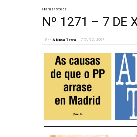
Hemeroteca
Nº 1271 – 7 DE 
Por
A Nosa Terra
-
7 XUÑO, 2007