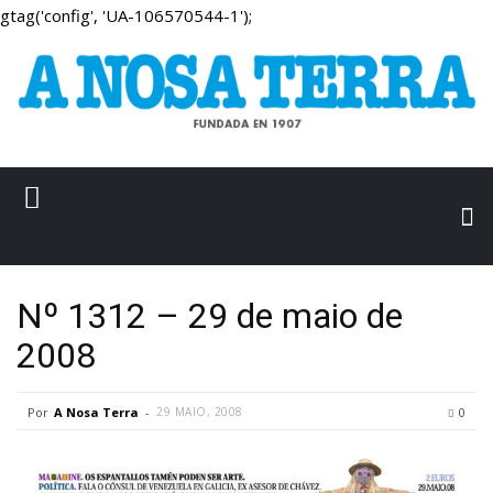
gtag('config', 'UA-106570544-1');
Nº 1312 – 29 de maio de
2008
Por
A Nosa Terra
-
29 MAIO, 2008
0