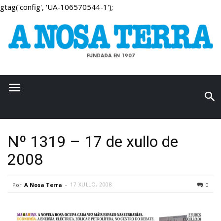
gtag('config', 'UA-106570544-1');
Nº 1319 – 17 de xullo de
2008
Por
A Nosa Terra
-
17 XULLO, 2008
0