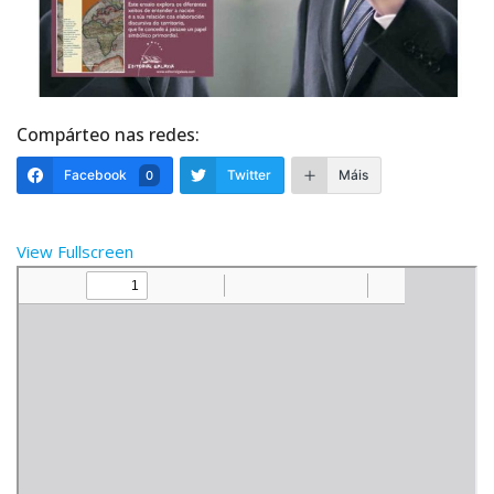
Compárteo nas redes:
Facebook
Twitter
Máis
0
View Fullscreen