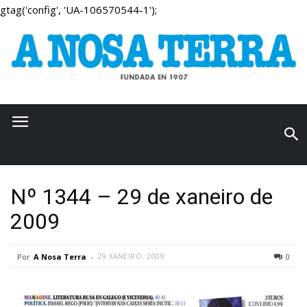
gtag('config', 'UA-106570544-1');
Nº 1344 – 29 de xaneiro de
2009
Por
A Nosa Terra
-
29 XANEIRO, 2009
0