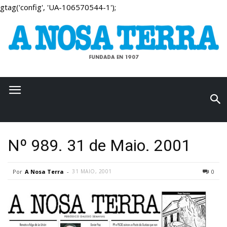
gtag('config', 'UA-106570544-1');
Nº 989. 31 de Maio. 2001
Por
A Nosa Terra
-
31 MAIO, 2001
0