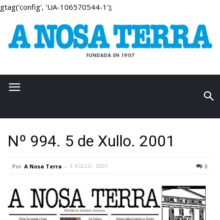
gtag('config', 'UA-106570544-1');
Nº 994. 5 de Xullo. 2001
Por
A Nosa Terra
-
5 XULLO, 2001
0