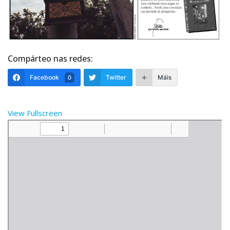
Compárteo nas redes:
Facebook
Twitter
Máis
0
View Fullscreen