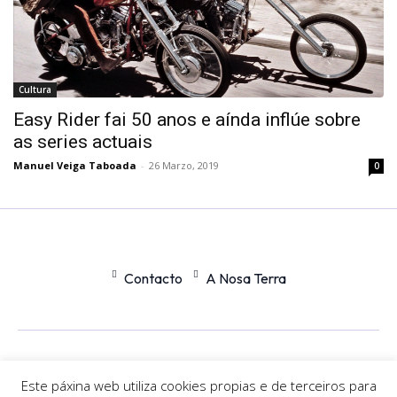
Cultura
Easy Rider fai 50 anos e aínda inflúe sobre
as series actuais
Manuel Veiga Taboada
-
26 Marzo, 2019
0
Contacto
A Nosa Terra
Office
Nexus
Este páxina web utiliza cookies propias e de terceiros para