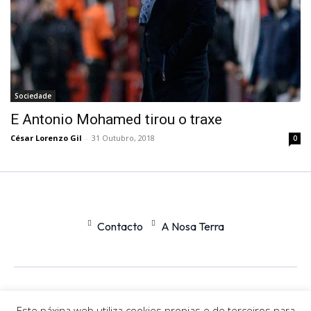
Sociedade
E Antonio Mohamed tirou o traxe
César Lorenzo Gil
-
31 Outubro, 2018
0
Contacto
A Nosa Terra
Office
Nexus
Este páxina web utiliza cookies propias e de terceiros para