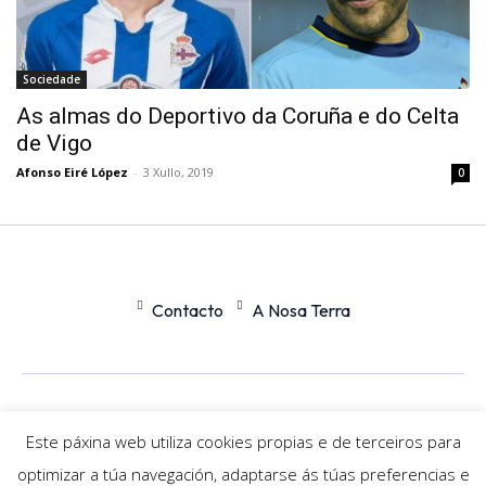
Sociedade
As almas do Deportivo da Coruña e do Celta
de Vigo
Afonso Eiré López
-
3 Xullo, 2019
0
Contacto
A Nosa Terra
Office
Nexus
Este páxina web utiliza cookies propias e de terceiros para
optimizar a túa navegación, adaptarse ás túas preferencias e