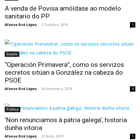
A venda de Povisa amóldase ao modelo
sanitario do PP
Afonso Eiré López
-
2 Outubro, 2019
1
Estado
“Operación Primavera”, como os servizos
secretos sitúan a González na cabeza do
PSOE
Afonso Eiré López
-
26 Setembro, 2019
0
Política
‘Non renunciamos á patria galega’, historia
dunha vitoria
Afonso Eiré López
-
23 Xullo, 2019
1