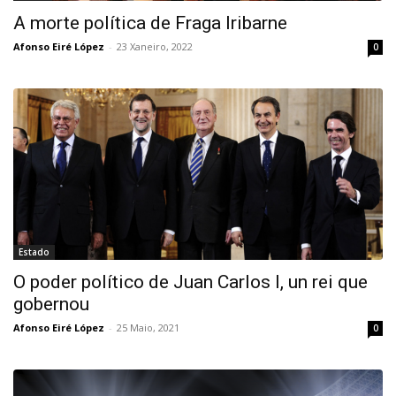
A morte política de Fraga Iribarne
Afonso Eiré López
-
23 Xaneiro, 2022
0
Estado
O poder político de Juan Carlos I, un rei que
gobernou
Afonso Eiré López
-
25 Maio, 2021
0