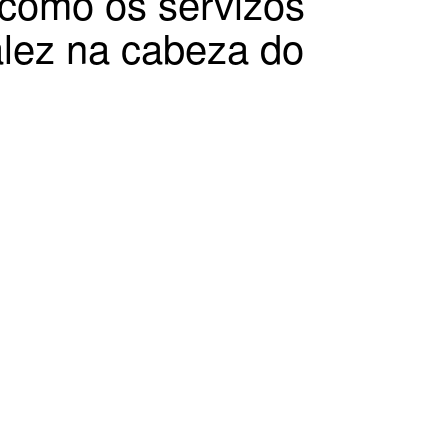
 como os servizos
ález na cabeza do