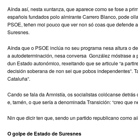
Aínda así, nesta xuntanza, que aparece como se fose a prime
españois fundados polo almirante Carrero Blanco, pode ollar
PSOE, teñen moi pouco que ver non só coas que defende a 
Suresnes.
Aínda que o PSOE inclúa no seu programa nesa altura o de
a autodeterminación, nesa conversa
González móstrase a p
dun Estado autonómico, rexeitando que se articule “a partir
decisión soberana de non sei que pobos independentes”. T
Cataluña”.
Cando se fala da Amnistía, os socialistas colócanse detrás 
e, tamén, o que sería a denominada Transición: “creo que ne
Nin que dicir ten que, sendo un partido republicano como
O golpe de Estado de Suresnes