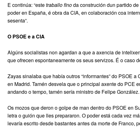
E continúa: “este
traballo fino
da construción dun partido de
poder en España, é obra da CIA, en colaboración coa inter
sesenta”.
O PSOE e a CIA
Algúns socialistas non agardan a que a axencia de intelix
que ofrecen espontaneamente os seus servizos. É o caso 
Zayas sinalaba que había outros “informantes” do PSOE a 
en Madrid. Tamén desvela que o principal axente do PCE e
andando o tempo, tamén sería ministro de Felipe González.
Os mozos que deron o golpe de man dentro do PSOE en Su
letra o guión que lles prepararon. O poder está cada vez má
levaría escrito desde bastantes antes da morte de Franco, p