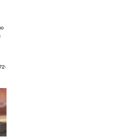
no
a
72-