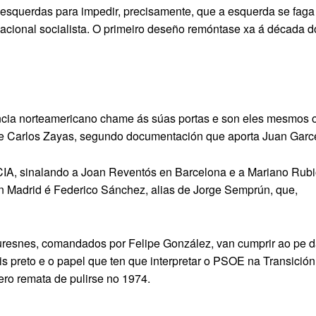
 esquerdas para impedir, precisamente, que a esquerda se faga
nacional socialista. O primeiro deseño remóntase xa á década d
encia norteamericano chame ás súas portas e son eles mesmos 
de Carlos Zayas, segundo documentación que aporta Juan Garc
CIA, sinalando a Joan Reventós en Barcelona e a Mariano Rub
n Madrid é Federico Sánchez, alias de Jorge Semprún, que,
resnes, comandados por Felipe González, van cumprir ao pe 
is preto e o papel que ten que interpretar o PSOE na Transición
ero remata de pulirse no 1974.