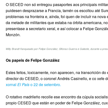
O SECED non só entregou pasaportes aos principais militan
puidesen desprazarse a Francia, tamén os escoltou até Sur
problemas na fronteira e, aínda, foi quen de incluír na nova 
da metade de militantes que estaba na órbita americana, n
presentase a secretario xeral, e así colocar a Felipe Gon
Monzón.
Willy Brandt flanqueado por Felipe González, Slfonso Guerra e Galeote, durante a p
Os papeis de Felipe González
Estes feitos, loxicamente, non aparecen, na transcrición d
director do CESED, o coronel Andrés Casinello, e co xefe
xornal
El País
o 22 de setembro.
O rotativo madrileño recolle ese encontro da cúpula social
propio CESED que están en poder de Felipe González, cuxo