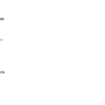
 de
982.
ica