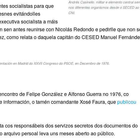
Andrés Casinello. militar e elemento central se
tes socialistas para que
nos diferentes organismos desde o SECED ao
esnes evitándolles
CNI.
executiva socialista a máis
on sen antes reunirse con Nicolás Redondo e pedirlle que non s
zález, como relata o daquela capitán do CESED Manuel Fernánde
resentación en Madrid do XXVII Congreso do PSOE, en Decembro de 1976.
o encontro de Felipe González e Alfonso Guerra no 1976, co
 de información, o tamén comandante Xosé Faura, que
publicou
ista cos responsábeis dos servizos secretos dos documentos do
 arquivo persoal leva uns meses aberto ao público.