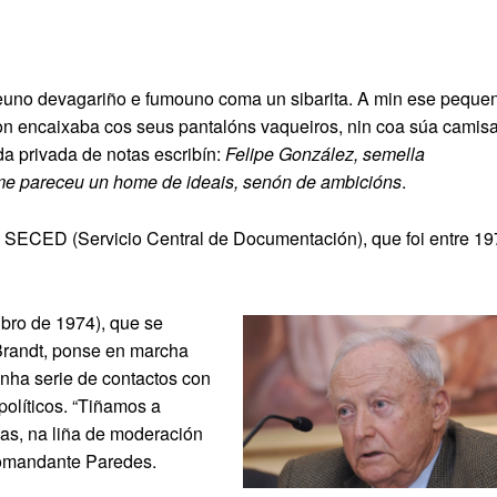
deuno devagariño e fumouno coma un sibarita. A min ese peque
on encaixaba cos seus pantalóns vaqueiros, nin coa súa camis
a privada de notas escribín:
Felipe González, semella
n me pareceu un home de ideais, senón de ambicións
.
 SECED (Servicio Central de Documentación), que foi entre 19
bro de 1974), que se
Brandt, ponse en marcha
ha serie de contactos con
políticos. “Tiñamos a
as, na liña de moderación
Comandante Paredes.