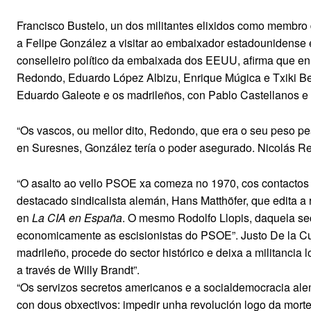
Francisco Bustelo, un dos militantes elixidos como membro
a Felipe González a visitar ao embaixador estadounidense 
conselleiro político da embaixada dos EEUU, afirma que en
Redondo, Eduardo López Albizu, Enrique Múgica e Txiki Be
Eduardo Galeote e os madrileños, con Pablo Castellanos e 
“Os vascos, ou mellor dito, Redondo, que era o seu peso p
en Suresnes, González tería o poder asegurado. Nicolás Red
“O asalto ao vello PSOE xa comeza no 1970, cos contactos
destacado sindicalista alemán, Hans Matthöfer, que edita a 
en
La CIA en España
. O mesmo Rodolfo Llopis, daquela se
economicamente as escisionistas do PSOE”. Justo De la C
madrileño, procede do sector histórico e deixa a militancia 
a través de Willy Brandt”.
“Os servizos secretos americanos e a socialdemocracia ale
con dous obxectivos: impedir unha revolución logo da morte