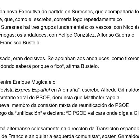
 da nova Executiva do partido en Suresnes, que acompañaría l
e, que, como el escrebe, comería logo repetidamente co
 Suresnes hai tres grupos fundamentais: os vascos, con Nicolá
negas; os andaluces, con Felipe González, Alfonso Guerra e
Francisco Bustelo.
esado, eran decisivos. Se apoiaban aos andaluces, como fixero
ondo saberá por que o fixo”, afirma Bustelo.
 entre Enrique Múgica e o
revista
Expres Español
en Alemaña”, escrebe Alfredo Grimaldo
cretario xeral do PSOE, denuncia que Matthöfer “apoia
ueva, membro da comisión mixta de reunificación do PSOE
logo da “unificación” e declara: “O PSOE vai cara onde diga a C
má altérnanse celosamente na dirección da Transición español
 de Franco e aniquilar a esquerda comunista”, sostén Grimaldo