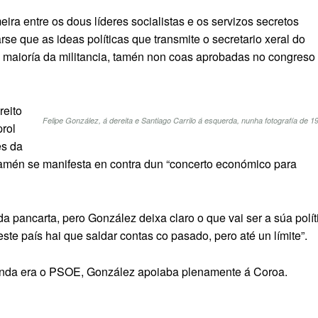
ira entre os dous líderes socialistas e os servizos secretos
se que as ideas políticas que transmite o secretario xeral do
maioría da militancia, tamén non coas aprobadas no congreso
reito
Felipe González, á dereita e Santiago Carrilo á esquerda, nunha fotografía de 1
rol
es da
amén se manifesta en contra dun “concerto económico para
da pancarta, pero González deixa claro o que vai ser a súa polít
ste país hai que saldar contas co pasado, pero até un límite”.
 aínda era o PSOE, González apoiaba plenamente á Coroa.