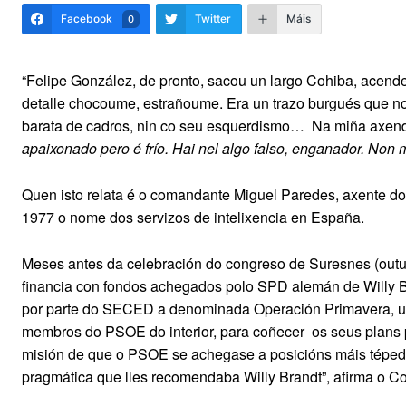
Facebook
Twitter
Máis
0
“Felipe González, de pronto, sacou un largo Cohiba, acen
detalle chocoume, estrañoume. Era un trazo burgués que n
barata de cadros, nin co seu esquerdismo…
Na miña axend
apaixonado pero é frío. Hai nel algo falso, enganador. No
Quen isto relata é o comandante Miguel Paredes, axente do
1977 o nome dos servizos de intelixencia en España.
Meses antes da celebración do congreso de Suresnes (outu
financia con fondos achegados polo SPD alemán de Willy 
por parte do SECED a denominada Operación Primavera, un
membros do PSOE do interior, para coñecer
os seus plans 
misión de que o PSOE se achegase a posicións máis téped
pragmática que lles recomendaba Willy Brandt”, afirma o 