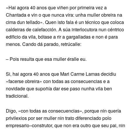
«Hai agora 40 anos que viñen por primeira vez a
Chantada e vin o que nunca vira: unha muller obreira na
cima dun tellado». Quen isto fala é un técnico que coloca
caldeiras de calefacción. A súa interlocutora nun céntrico
edificio da vila, bótase a rir a gargalladas e non é para
menos. Cando dá parado, retrúcalle:
– Pois resulta que esa muller éralle eu.
Si, hai agora 40 anos que Mari Carme Lamas decidiu
«facerse obreira» con todas as consecuencias e a
novidade que supoñía dar ese paso nunha vila ben
tradicional.
Digo, «con todas as consecuencias», porque nin quería
privilexios por ser muller nin trato diferenciado polo
empresario–construtor, que non era outro que seu pai, nin