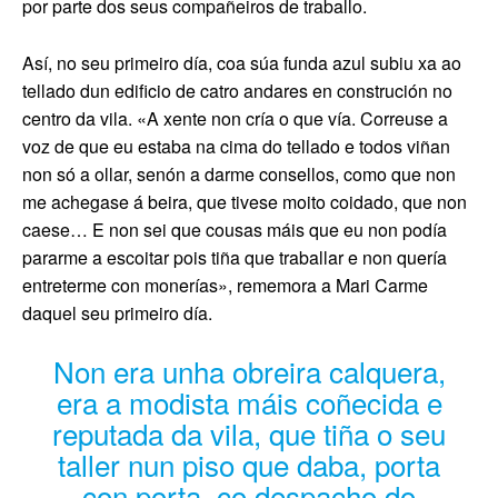
por parte dos seus compañeiros de traballo.
Así, no seu primeiro día, coa súa funda azul subiu xa ao
tellado dun edificio de catro andares en construción no
centro da vila. «A xente non cría o que vía. Correuse a
voz de que eu estaba na cima do tellado e todos viñan
non só a ollar, senón a darme consellos, como que non
me achegase á beira, que tivese moito coidado, que non
caese… E non sei que cousas máis que eu non podía
pararme a escoitar pois tiña que traballar e non quería
entreterme con monerías», rememora a Mari Carme
daquel seu primeiro día.
Non era unha obreira calquera,
era a modista máis coñecida e
reputada da vila, que tiña o seu
taller nun piso que daba, porta
con porta, co despacho do