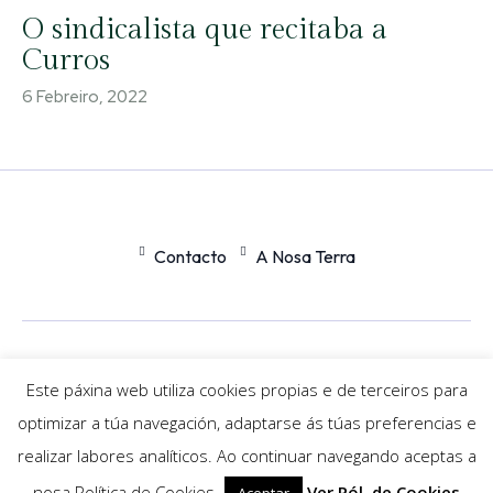
O sindicalista que recitaba a
Curros
6 Febreiro, 2022
Contacto
A Nosa Terra
Office
Nexus
Este páxina web utiliza cookies propias e de terceiros para
optimizar a túa navegación, adaptarse ás túas preferencias e
© Newspaper WordPress Theme by TagDiv
realizar labores analíticos. Ao continuar navegando aceptas a
nosa Política de Cookies.
Ver Pól. de Cookies