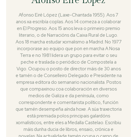
Afonso Eiré López
Afonso Eiré López (Laxe-Chantada 1955). Aos 7
anos xa escribía coplas. Aos 14 comeza a colaborar
en El Progreso. Aos 15 anos leva o primeiro premio
literario, o de Narracións da Caixa Rural de Lugo.
Aos 18 marcha estudar xornalismo a Madrid. No 1977
incorporase ao equipo que pon en marcha A Nosa
Terra e no 1981 lidera un grupo para evitar o seu
peche e traslada o periódico de Compostela a
Vigo. Ocupou o posto de director máis de 30 anos
e tamén o de Conselleiro Delegado e Presidente na
empresa editora do semanario nacionalista. Postos
que compaxinou coa colaboración en diversos
medios de Galiza e da península, como
correspondente e comentarista político, función
que tamén desempeña aínda hoxe. A súa traxectoria
está premiada polos principais galardóns
xornalísticos, entre eles a Medalla Castelao. Escribiu
máis dunha ducia de libros, ensaio, crónica e
novelas. Na actualidade tamén ocupa o cargo de