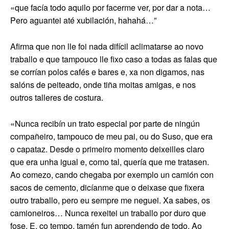
«que facía todo aquilo por facerme ver, por dar a nota…
Pero aguantei até xubilación, hahahá…”
Afirma que non lle foi nada difícil aclimatarse ao novo
traballo e que tampouco lle fixo caso a todas as falas que
se corrían polos cafés e bares e, xa non digamos, nas
salóns de peiteado, onde tiña moitas amigas, e nos
outros talleres de costura.
«Nunca recibín un trato especial por parte de ningún
compañeiro, tampouco de meu pai, ou do Suso, que era
o capataz. Desde o primeiro momento deixeilles claro
que era unha igual e, como tal, quería que me tratasen.
Ao comezo, cando chegaba por exemplo un camión con
sacos de cemento, dicíanme que o deixase que fixera
outro traballo, pero eu sempre me neguei. Xa sabes, os
camioneiros… Nunca rexeitei un traballo por duro que
fose. E, co tempo, tamén fun aprendendo de todo. Ao