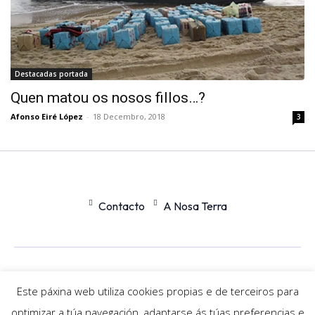
Destacadas portada
Quen matou os nosos fillos…?
Afonso Eiré López
-
18 Decembro, 2018
3
Contacto
A Nosa Terra
Office
Nexus
Este páxina web utiliza cookies propias e de terceiros para
optimizar a túa navegación, adaptarse ás túas preferencias e