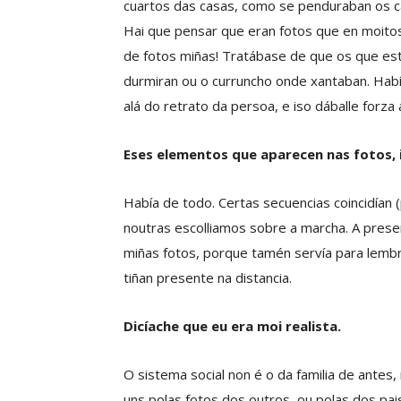
cuartos das casas, como se penduraban os 
Hai que pensar que eran fotos que en moitos
de fotos miñas! Tratábase de que os que es
durmiran ou o curruncho onde xantaban. Habí
alá do retrato da persoa, e iso dáballe forza 
Eses elementos que aparecen nas fotos, 
Había de todo. Certas secuencias coincidían
noutras escolliamos sobre a marcha. A prese
miñas fotos, porque tamén servía para lembra
tiñan presente na distancia.
Dicíache que eu era moi realista.
O sistema social non é o da familia de antes
uns polas fotos dos outros, ou polas dos pai