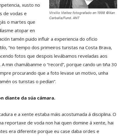
ompetencia, xusto no
s de vodas e
Virxilio Vieitez fotografado en 1998 ©Xan
Carballa/Fund. ANT
agás o martes que
díasme atopar en
ación tamén puido influír a experiencia do oficio
tilo, “no tempo dos primeiros turistas na Costa Brava,
acendo fotos que despois levábamos reveladas aos
ra. A min chamábanme o “record”, porque cando un tiña 30
empre procurando que a foto levase un motivo, unha
tamén os turistas o pedían”.
n diante da súa cámara.
adura e a xente estaba máis acostumada á disciplina. O
a reportaxe de voda non hai quen domine á xente, hai
ntes era diferente porque eu case daba ordes e