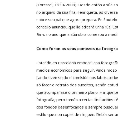
(Forcarei, 1930-2008). Desde entón a súa s
no arquivo da súa filla Henriqueta, ás diver
sobre seu pai que agora prepara. En Soutelo
concello anunciou que lle adicará unha rúa. E
Terra
no ano que a súa obra comezou a medra
Como foron os seus comezos na fotografí
Estando en Barcelona empecei coa fotografía
medios económicos para seguir. Aínda mozo c
cando tiven soldo e comisión nos laboratori
só facer o retrato dos suxeitos, senón estu
que acompañase o primeiro plano. Hai que p
fotografía, pero tamén a certas limitacións 
dos fondos desenfocados e sempre busquei un
estilo que non copiei de ninguén. Debía ser u