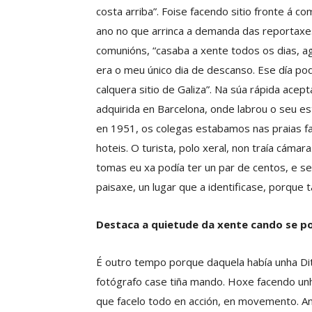
costa arriba”. Foise facendo sitio fronte á c
ano no que arrinca a demanda das reportaxe
comunións, “casaba a xente todos os dias, 
era o meu único dia de descanso. Ese día po
calquera sitio de Galiza”. Na súa rápida acept
adquirida en Barcelona, onde labrou o seu es
en 1951, os colegas estabamos nas praias f
hoteis. O turista, polo xeral, non traía cáma
tomas eu xa podía ter un par de centos, e s
paisaxe, un lugar que a identificase, porque 
Destaca a quietude da xente cando se po
É outro tempo porque daquela había unha Dit
fotógrafo case tiña mando. Hoxe facendo unh
que facelo todo en acción, en movemento. A