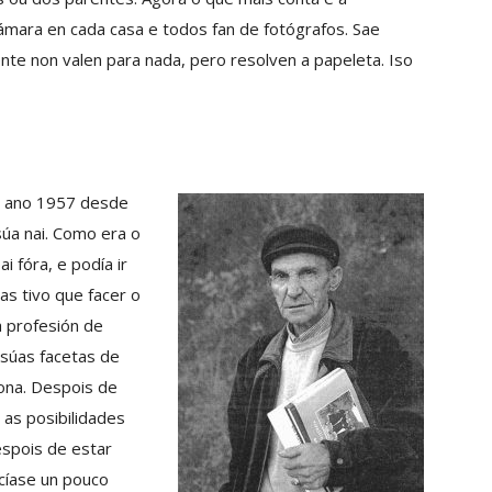
 cámara en cada casa e todos fan de fotógrafos. Sae
nte non valen para nada, pero resolven a papeleta. Iso
no ano 1957 desde
súa nai. Como era o
i fóra, e podía ir
as tivo que facer o
a profesión de
 súas facetas de
lona. Despois de
 as posibilidades
espois de estar
facíase un pouco