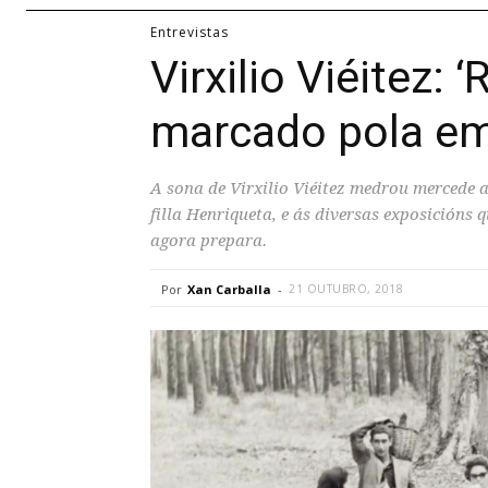
Entrevistas
Virxilio Viéitez: 
marcado pola emi
A sona de Virxilio Viéitez medrou mercede a
filla Henriqueta, e ás diversas exposicións 
agora prepara.
Por
Xan Carballa
-
21 OUTUBRO, 2018