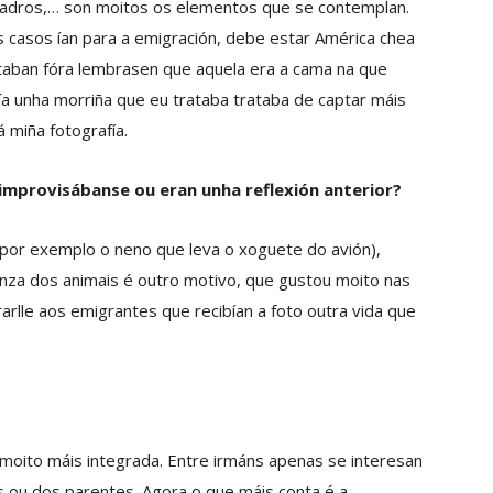
cadros,… son moitos os elementos que se contemplan.
 casos ían para a emigración, debe estar América chea
taban fóra lembrasen que aquela era a cama na que
a unha morriña que eu trataba trataba de captar máis
á miña fotografía.
improvisábanse ou eran unha reflexión anterior?
 (por exemplo o neno que leva o xoguete do avión),
nza dos animais é outro motivo, que gustou moito nas
rlle aos emigrantes que recibían a foto outra vida que
, moito máis integrada. Entre irmáns apenas se interesan
s ou dos parentes. Agora o que máis conta é a