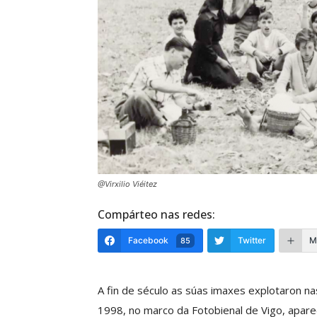
@Virxilio Viéitez
Compárteo nas redes:
Facebook
Twitter
M
85
A fin de século as súas imaxes explotaron na
1998, no marco da Fotobienal de Vigo, aparece