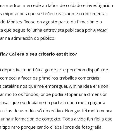
ona medrou mercede ao labor de coidado e investigación
sas exposicións que se teñen realizado e o documental
 de Montes fíxose en agosto parte da filmación e o
sta que segue foi unha entrevista publicada por
A Nosa
r na admiración do público.
a? Cal era o seu criterio estético?
 deportiva, que tiña algo de arte pero non dispuña de
omecei a facer os primeiros traballos comerciais,
os cataláns nos que me empreguei. A miña idea era non
dar moito os fondos, onde podía atopar una dimensión
ensar que eu debíame en parte a quen me ía pagar a
técnicas de uso dun só obxectivo. Non gustei moito nunca
ha información de contexto. Toda a vida fun fiel a ese
n tipo raro porque cando ollaba libros de fotografía