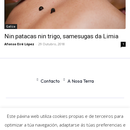
Galiza
Nin patacas nin trigo, samesugas da Limia
Afonso Eiré López
-
29 Outubro, 2018
1
Contacto
A Nosa Terra
Office
Nexus
Este páxina web utiliza cookies propias e de terceiros para
optimizar a túa navegación, adaptarse ás túas preferencias e
© Newspaper WordPress Theme by TagDiv