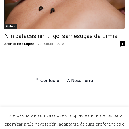
Galiza
Nin patacas nin trigo, samesugas da Limia
Afonso Eiré López
-
29 Outubro, 2018
1
Contacto
A Nosa Terra
Office
Nexus
Este páxina web utiliza cookies propias e de terceiros para
optimizar a túa navegación, adaptarse ás túas preferencias e
© Newspaper WordPress Theme by TagDiv