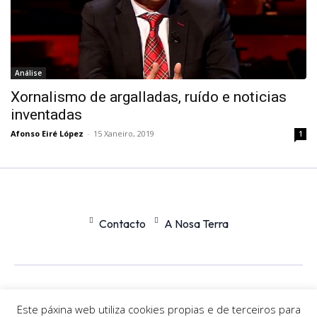
Análise
Xornalismo de argalladas, ruído e noticias
inventadas
Afonso Eiré López
-
15 Xaneiro, 2019
1
Contacto
A Nosa Terra
Office
Nexus
Este páxina web utiliza cookies propias e de terceiros para