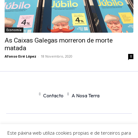
Economía
As Caixas Galegas morreron de morte
matada
Afonso Eiré López
-
18 Novembro, 2020
0
Contacto
A Nosa Terra
Office
Nexus
Este páxina web utiliza cookies propias e de terceiros para