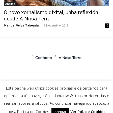
Análise
O novo xornalismo dixital, unha reflexión
desde A Nosa Terra
Manuel Veiga Taboada
-
13 Novembro, 2018
0
Contacto
A Nosa Terra
Office
Nexus
Este páxina web utiliza cookies propias e de terceiros para
optimizar a túa navegación, adaptarse ás túas preferencias e
© Newspaper WordPress Theme by TagDiv
realizar labores analíticos. Ao continuar navegando aceptas a
nosa Política de Cookies.
Ver Pól. de Cookies
Aceptar