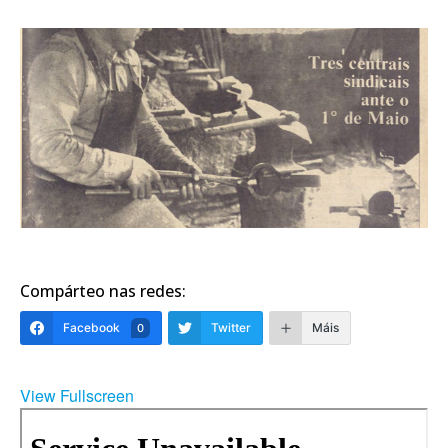
Compárteo nas redes:
Facebook
Twitter
Máis
0
View Fullscreen