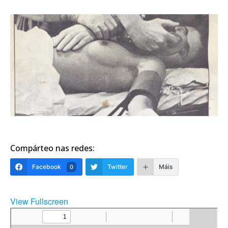
Compárteo nas redes:
Facebook
Twitter
Máis
0
View Fullscreen