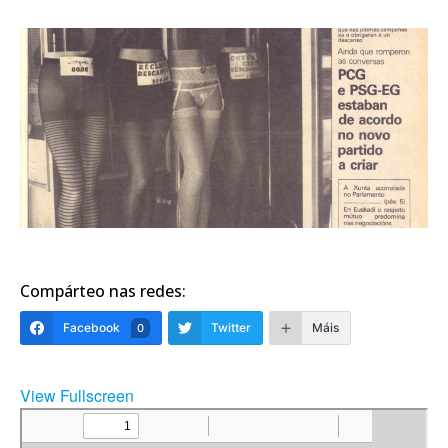
Compárteo nas redes:
Facebook
Twitter
Máis
0
View Fullscreen