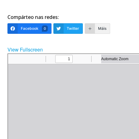
Compárteo nas redes:
Facebook
Twitter
Máis
0
View Fullscreen