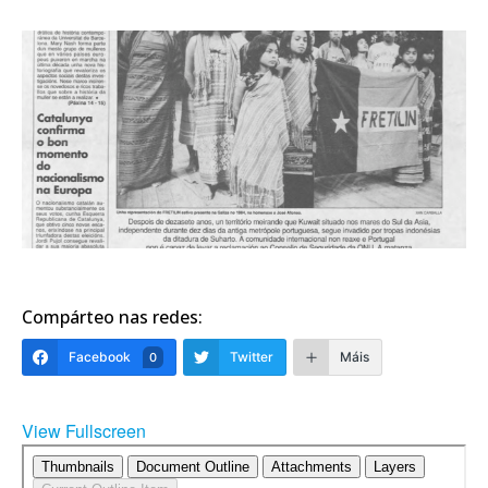
Compárteo nas redes:
Facebook
Twitter
Máis
0
View Fullscreen