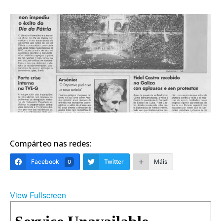
Compárteo nas redes:
Facebook
Twitter
Máis
0
View Fullscreen