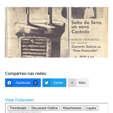
Compárteo nas redes:
Facebook
Twitter
Máis
0
View Fullscreen