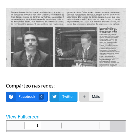
Compárteo nas redes:
Facebook
Twitter
Máis
0
View Fullscreen