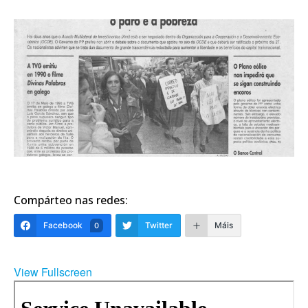
Compárteo nas redes:
Facebook
Twitter
Máis
0
View Fullscreen