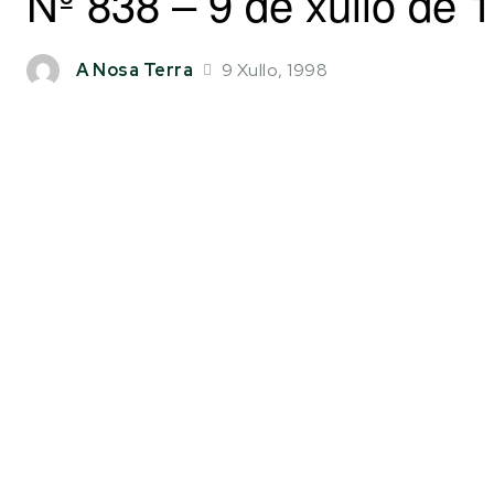
Nº 838 – 9 de xullo de 
9 Xullo, 1998
A Nosa Terra