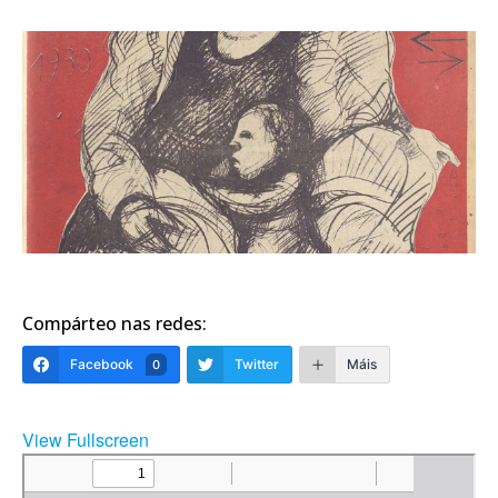
Compárteo nas redes:
Facebook
Twitter
Máis
0
View Fullscreen