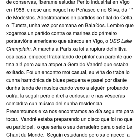
de conservas, fixérame estudar Perito Industrial en Vigo
en 1958, e nese ano xoguei no Peñasco e no Silva, da 1ª
de Modestos. Adestrabamos en partidos co filial do Celta,
o
Turista, unha vez por semana en Balaídos. Lembro que
xogamos un partido contra os marines do primeiro
portaavións americano que atracou en Vigo, o
USS Lake
Champlain.
A marcha a París xa foi a ruptura definitiva
coa casa, empecei traballando de pintor cun parente que
tiña alá pero axiña atopei a Geraldo Vandré que estaba
exiliado. Foi un encontro moi casual, eu viña do traballo
cunha harmónica de blues pequena e pasei por diante
dunha tenda de musica cando vexo a alguén probando
outra. Ía seguir pero entrei a curiosear e nas vésperas
coincidira cun músico del nunha residencia.
Presentounos e xa nos encontramos ao día seguinte para
tocar.
Vandré estaba preparando un disco que foi no que
eu participei,
o que sería o seu derradeiro para o selo Le
Chant du Monde.
Seguín estudando pero xa empecei a