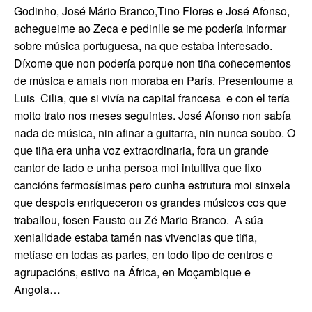
Godinho, José Mário Branco,Tino Flores e José Afonso,
achegueime ao Zeca e pedinlle se me podería informar
sobre música portuguesa, na que estaba interesado.
Díxome que non podería porque non tiña coñecementos
de música e amais non moraba en París. Presentoume a
Luis
Cilia, que si vivía na capital francesa
e con el tería
moito trato nos meses seguintes.
José Afonso non sabía
nada de música, nin afinar a guitarra, nin nunca soubo. O
que tiña era unha voz extraordinaria, fora un grande
cantor de fado e unha persoa moi intuitiva que fixo
cancións fermosísimas pero cunha estrutura moi sinxela
que despois enriqueceron os grandes músicos cos que
traballou, fosen Fausto ou Zé Mario Branco.
A súa
xenialidade estaba tamén nas vivencias que tiña,
metíase en todas as partes, en todo tipo de centros e
agrupacións, estivo na África, en Moçambique e
Angola…