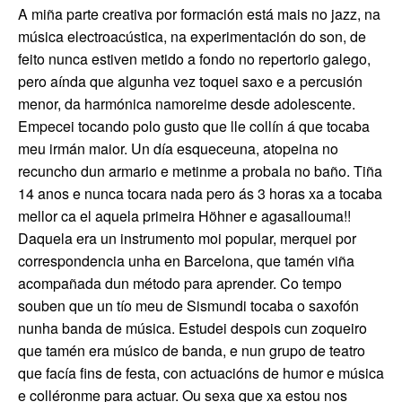
A miña parte creativa por formación está mais no jazz, na
música electroacústica, na experimentación do son, de
feito nunca estiven metido a fondo no repertorio galego,
pero aínda que algunha vez toquei saxo e a percusión
menor, da harmónica namoreime desde adolescente.
Empecei tocando polo gusto que lle collín á que tocaba
meu irmán maior. Un día esqueceuna, atopeina no
recuncho dun armario e metinme a probala no baño. Tiña
14 anos e nunca tocara nada pero ás 3 horas xa a tocaba
mellor ca el aquela primeira Höhner e agasallouma!!
Daquela era un instrumento moi popular, merquei por
correspondencia unha en Barcelona, que tamén viña
acompañada dun método para aprender. Co tempo
souben que un tío meu de Sismundi tocaba o saxofón
nunha banda de música. Estudei despois cun zoqueiro
que tamén era músico de banda, e nun grupo de teatro
que facía fins de festa, con actuacións de humor e música
e colléronme para actuar. Ou sexa que xa estou nos