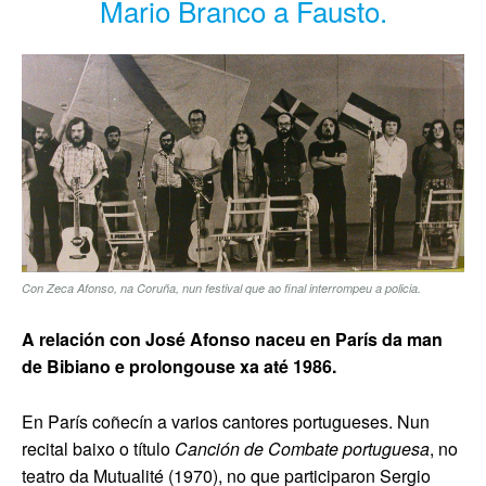
Mario Branco a Fausto.
Con Zeca Afonso, na Coruña, nun festival que ao final interrompeu a policia.
A relación con José Afonso naceu en París da man
de Bibiano e prolongouse xa até 1986.
En París coñecín a varios cantores portugueses.
Nun
recital baixo o título
Canción de Combate portuguesa
, no
teatro da Mutualité (1970), no que participaron Sergio