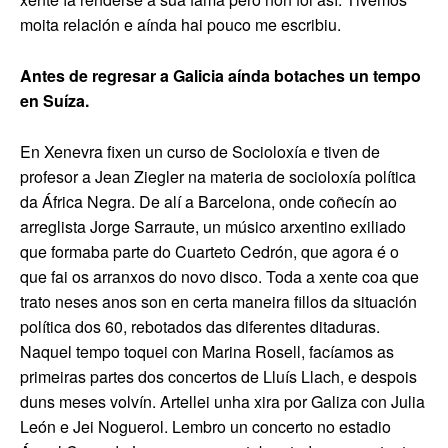
moita relación e aínda hai pouco me escribiu.
Antes de regresar a Galicia aínda botaches un tempo
en Suíza.
En Xenevra fixen un curso de Socioloxía e tiven de
profesor a Jean Ziegler na materia de socioloxía política
da África Negra. De alí a Barcelona, onde coñecín ao
arreglista Jorge Sarraute, un músico arxentino exiliado
que formaba parte do Cuarteto Cedrón, que agora é o
que fai os arranxos do novo disco. Toda a xente coa que
trato neses anos son en certa maneira fillos da situación
política dos 60, rebotados das diferentes ditaduras.
Naquel tempo toquei con Marina Rosell, facíamos as
primeiras partes dos concertos de Lluís Llach, e despois
duns meses volvín. Artellei unha xira por Galiza con Julia
León e Jei Noguerol. Lembro un concerto no estadio