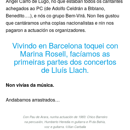
Ángel Carro de Lugo, no que estaban todos os cantantes
achegados ao PC (de Adolfo Celdrán a Bibiano,
Benedito….), e nós co grupo Bem-Virá. Non lles gustou
que cantáramos unha coplas nacionalistas e nin nos
pagaron a actuación os organizadores.
Vivindo en Barcelona toquei con
Marina Rosell, facíamos as
primeiras partes dos concertos
de Lluís Llach.
Non vivías da música.
Andabamos arrastrados…
Con Pau de Arara, nunha actuación de 1983: Chico Barreiro
na percusión, Humberto Heredia m guitarra e Pi da Bahía,
voz e guitarra. ©Xan Carballa