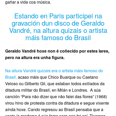
gañar a vida coa música.
Estando en Paris participei na
gravación dun disco de Geraldo
Vandré, na altura quizais o artista
máis famoso do Brasil
Geraldo Vandré hoxe non é coñecido por estes lares,
pero na altura era unha figura.
Na altura Vandré quizais era o artista máis famoso do
Brasil,
acaso máis que Chico Buarque ou Caetano
Veloso ou Gilberto Gil, que estaban todos exiliados da
ditadura militar do Brasil, en Milán e Londres.
A súa
canción “Para não dizer que não falei das flores” (1968)
virou hino de protesta contra da ditadura e segue vixente
aínda hoxe. Cando regresou ao Brasil pensaba que a
xente ía renderse á súa fama pero non foi así. Tivemos