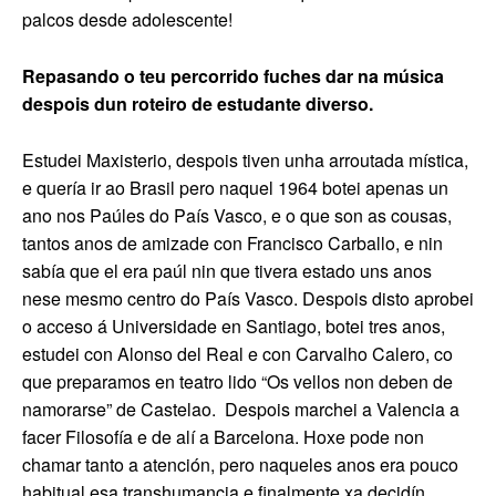
palcos desde adolescente!
Repasando o teu percorrido fuches dar na música
despois dun roteiro de estudante diverso.
Estudei Maxisterio, despois tiven unha arroutada mística,
e quería ir ao Brasil pero naquel 1964 botei apenas un
ano nos Paúles do País Vasco, e o que son as cousas,
tantos anos de amizade con Francisco Carballo, e nin
sabía que el era paúl nin que tivera estado uns anos
nese mesmo centro do País Vasco. Despois disto aprobei
o acceso á Universidade en Santiago, botei tres anos,
estudei con Alonso del Real e con Carvalho Calero, co
que preparamos en teatro lido “Os vellos non deben de
namorarse” de Castelao.
Despois marchei a Valencia a
facer Filosofía e de alí a Barcelona. Hoxe pode non
chamar tanto a atención, pero naqueles anos era pouco
habitual esa transhumancia e finalmente xa decidín