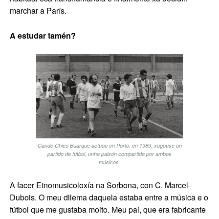
marchar a París.
A estudar tamén?
Cando Chico Buarque actuou en Porto, en 1989, xogouse un
partido de fútbol, unha paixón compartida por ambos
músicos.
A facer Etnomusicoloxía na Sorbona, con C. Marcel-
Dubois. O meu dilema daquela estaba entre a música e o
fútbol que me gustaba moito. Meu pai, que era fabricante