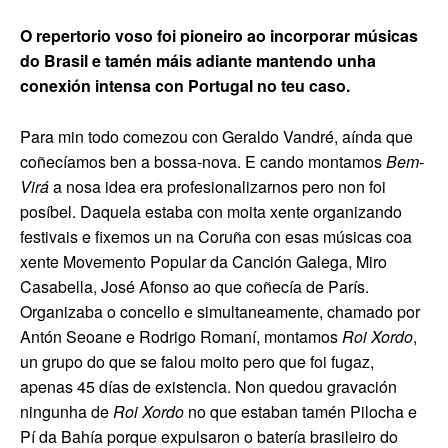
O repertorio voso foi pioneiro ao incorporar músicas
do Brasil e tamén máis adiante mantendo unha
conexión intensa con Portugal no teu caso.
Para min todo comezou con Geraldo Vandré, aínda que
coñecíamos ben a bossa-nova. E cando montamos
Bem-
Virá
a nosa idea era profesionalizarnos pero non foi
posíbel. Daquela estaba con moita xente organizando
festivais e fixemos un na Coruña con esas músicas coa
xente Movemento Popular da Canción Galega, Miro
Casabella, José Afonso ao que coñecía de París.
Organizaba o concello e simultaneamente, chamado por
Antón Seoane e Rodrigo Romaní, montamos
Roi Xordo
,
un grupo do que se falou moito pero que foi fugaz,
apenas 45 días de existencia. Non quedou gravación
ningunha de
Roi Xordo
no que estaban tamén Pilocha e
Pí da Bahía porque expulsaron o batería brasileiro do