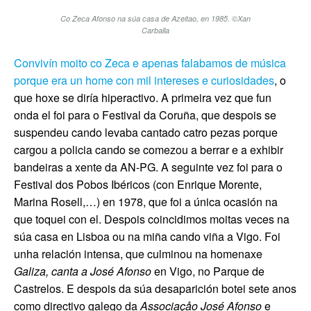
Co Zeca Afonso na súa casa de Azeitao, en 1985. ©Xan
Carballa
Convivín moito co Zeca e apenas falabamos de música
porque era un home con mil intereses e curiosidades
, o
que hoxe se diría hiperactivo.
A primeira vez que fun
onda el foi para o Festival da Coruña, que despois se
suspendeu cando levaba cantado catro pezas porque
cargou a policia cando se comezou a berrar e a exhibir
bandeiras a xente da AN-PG. A seguinte vez foi para o
Festival dos Pobos Ibéricos (con Enrique Morente,
Marina Rosell,…) en 1978, que foi a única ocasión na
que toquei con el. Despois coincidimos moitas veces na
súa casa en Lisboa ou na miña cando viña a Vigo. Foi
unha relación intensa, que culminou na homenaxe
Galiza, canta a José Afonso
en Vigo, no Parque de
Castrelos. E despois da súa desaparición botei sete anos
como directivo galego da
Associaçåo José Afonso
e