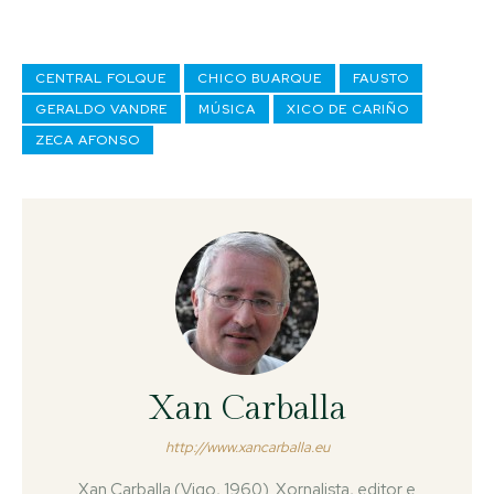
CENTRAL FOLQUE
CHICO BUARQUE
FAUSTO
GERALDO VANDRE
MÚSICA
XICO DE CARIÑO
ZECA AFONSO
Xan Carballa
http://www.xancarballa.eu
Xan Carballa (Vigo, 1960). Xornalista, editor e